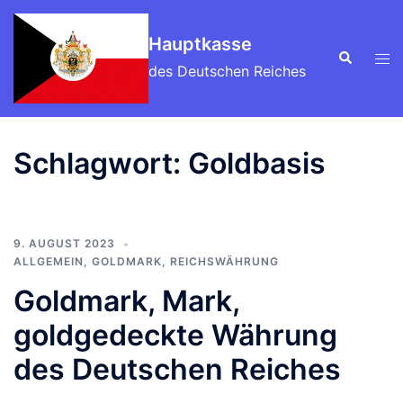
Zum
Inhalt
Hauptkasse
Suche
Men
springen
des Deutschen Reiches
ums
Schlagwort:
Goldbasis
9. AUGUST 2023
ALLGEMEIN
,
GOLDMARK
,
REICHSWÄHRUNG
Goldmark, Mark,
goldgedeckte Währung
des Deutschen Reiches